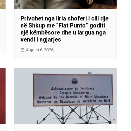
Privohet nga liria shoferi i cili dje
në Shkup me “Fiat Punto” goditi
një këmbësore dhe u largua nga
vendi i ngjarjes
August 6, 2026