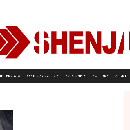
INTERVISTA
OPINION/ANALIZË
EMISIONE
KULTURË
SPORT
ARENA
BOTA NE FOKUS
EKONOMIKS
EMISION DEBATIV
FJALA