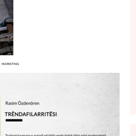
FOL POPULL
GJURMË
INTERVISTA EMISION
KONAKU
KU E KISHIM FJALEN
LIGJERATE FETARE
MARKETING
PARADITE ME NE
PIKËPAMJE
RECETA E DITES
RELAKS
RETRO JAVORE