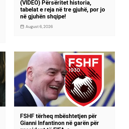
(VIDEO) Përsëritet historia,
tabelat e reja në tre gjuhë, por jo
në gjuhën shqipe!
August 6, 2026
FSHF tërheq mbështetjen për
Gianni Infantinon në garën për