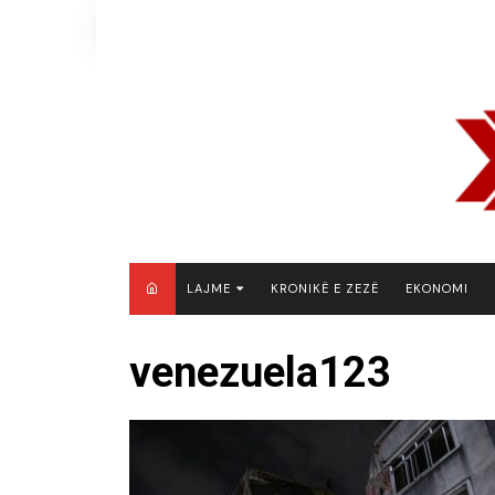
Skip
to
content
LAJME
KRONIKË E ZEZË
EKONOMI
MAQEDONI E VERIUT
venezuela123
KOSOVË
SHQIPËRI
RAJON
BOTË