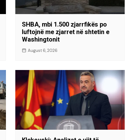
SHBA, mbi 1.500 zjarrfikës po
luftojnë me zjarret në shtetin e
Washingtonit
August 6, 2026
Klekovski: Analizat e ujit të