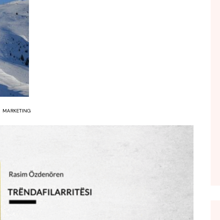
FOL POPULL
GJURMË
INTERVISTA EMISION
KONAKU
KU E KISHIM FJALEN
LIGJERATE FETARE
PARADITE ME NE
MARKETING
PIKËPAMJE
RECETA E DITES
RELAKS
RETRO JAVORE