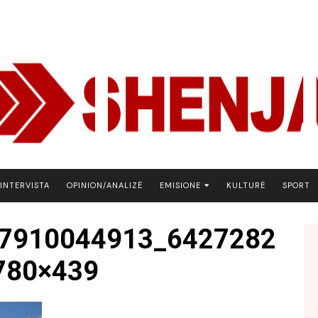
INTERVISTA
OPINION/ANALIZË
EMISIONE
KULTURË
SPORT
ARENA
7910044913_6427282
BOTA NE FOKUS
780×439
EKONOMIKS
EMISION DEBATIV
FJALA