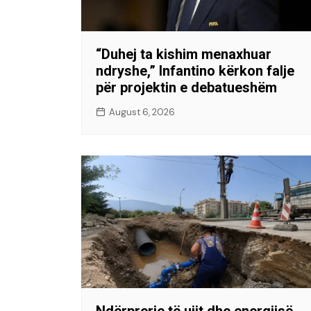
“Duhej ta kishim menaxhuar
ndryshe,” Infantino kërkon falje
për projektin e debatueshëm
August 6, 2026
Ndërprerje të ujit dhe energjisë