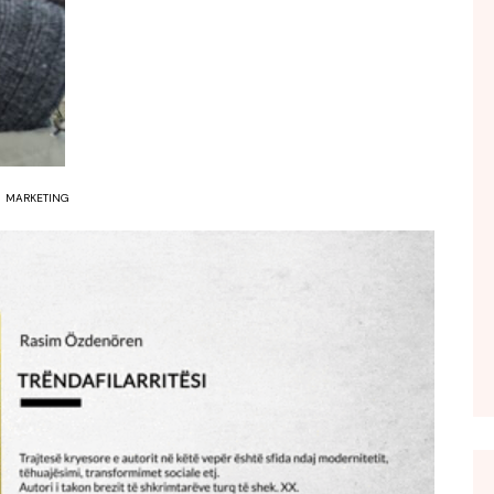
FOL POPULL
GJURMË
INTERVISTA EMISION
KONAKU
KU E KISHIM FJALEN
MARKETING
LIGJERATE FETARE
PARADITE ME NE
PIKËPAMJE
RECETA E DITES
RELAKS
RETRO JAVORE