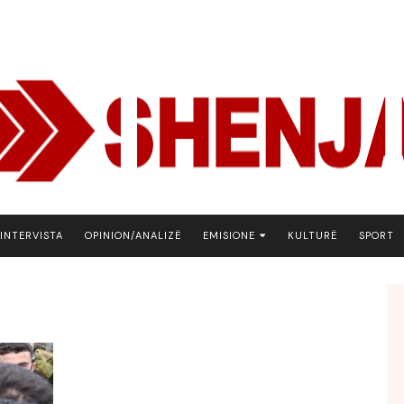
INTERVISTA
OPINION/ANALIZË
EMISIONE
KULTURË
SPORT
ARENA
BOTA NE FOKUS
EKONOMIKS
EMISION DEBATIV
FJALA