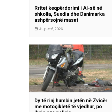
Rritet keqpërdorimi i AI-së në
shkolla, Suedia dhe Danimarka
ashpërsojnë masat
August 6, 2026
Dy të rinj humbin jetën në Zvicër
me motoçikletë të vjedhur, po