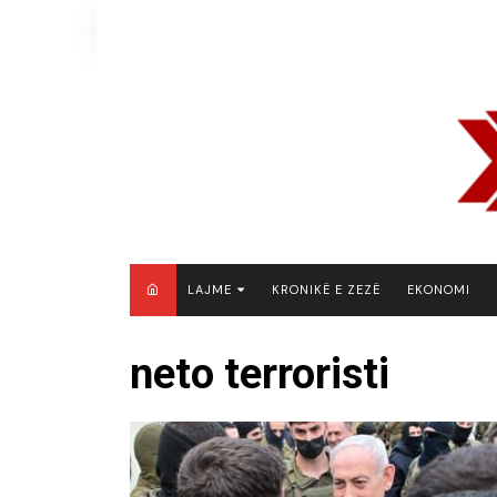
Skip
to
content
LAJME
KRONIKË E ZEZË
EKONOMI
MAQEDONI E VERIUT
neto terroristi
KOSOVË
SHQIPËRI
RAJON
BOTË