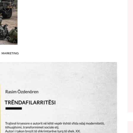
FOL POPULL
GJURMË
INTERVISTA EMISION
KONAKU
KU E KISHIM FJALEN
MARKETING
LIGJERATE FETARE
PARADITE ME NE
PIKËPAMJE
RECETA E DITES
RELAKS
RETRO JAVORE