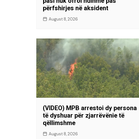
pasi nuk ofroi ndihmë pas
përfshirjes në aksident
August 8, 2026
(VIDEO) MPB arrestoi dy persona
të dyshuar për zjarrëvënie të
qëllimshme
August 8, 2026