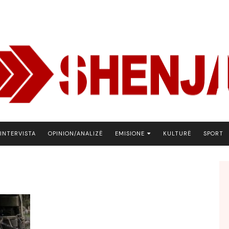
INTERVISTA
OPINION/ANALIZË
EMISIONE
KULTURË
SPORT
ARENA
BOTA NE FOKUS
EKONOMIKS
EMISION DEBATIV
FJALA