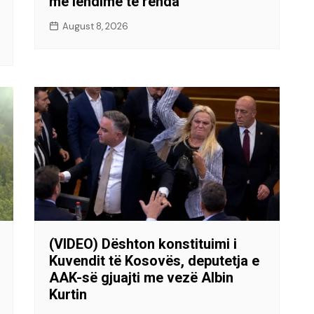
me lëndime të rënda
August 8, 2026
(VIDEO) Dështon konstituimi i
Kuvendit të Kosovës, deputetja e
AAK-së gjuajti me vezë Albin
Kurtin