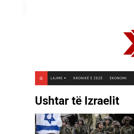
Skip
to
content
LAJME
KRONIKË E ZEZË
EKONOMI
MAQEDONI E VERIUT
Ushtar të Izraelit
KOSOVË
SHQIPËRI
RAJON
BOTË