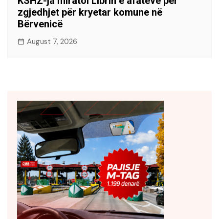
KSHZ-ja miratoi Librin e afateve për
zgjedhjet për kryetar komune në
Bërvenicë
August 7, 2026