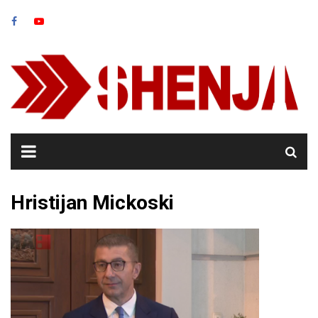
Skip
to
content
Hristijan Mickoski