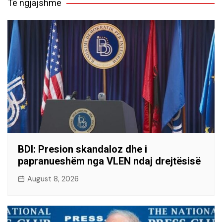
Të ngjajshme
BDI: Presion skandaloz dhe i
papranueshëm nga VLEN ndaj drejtësisë
August 8, 2026