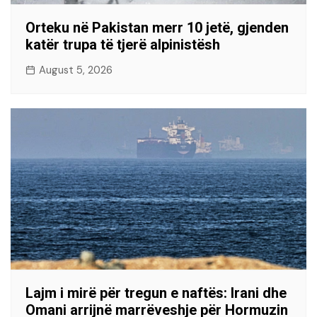
Orteku në Pakistan merr 10 jetë, gjenden
katër trupa të tjerë alpinistësh
August 5, 2026
Lajm i mirë për tregun e naftës: Irani dhe
Omani arrijnë marrëveshje për Hormuzin