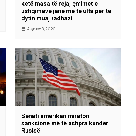
ketë masa të reja, çmimet e
ushqimeve janë më të ulta për të
dytin muaj radhazi
August 8, 2026
Senati amerikan miraton
sanksione më të ashpra kundër
Rusisë