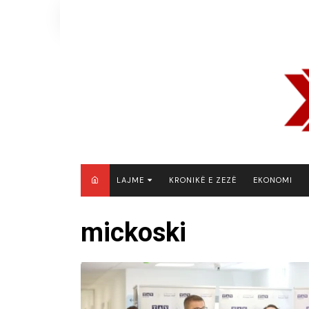
Skip
to
content
LAJME
KRONIKË E ZEZË
EKONOMI
MAQEDONI E VERIUT
mickoski
KOSOVË
SHQIPËRI
RAJON
BOTË