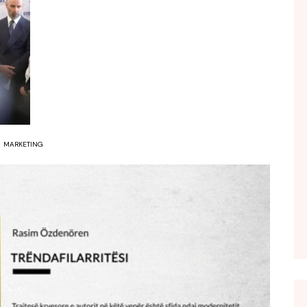
FOL POPULL
GJURMË
INTERVISTA EMISION
KONAKU
KU E KISHIM FJALEN
LIGJERATE FETARE
MARKETING
PARADITE ME NE
PIKËPAMJE
RECETA E DITES
RELAKS
RETRO JAVORE