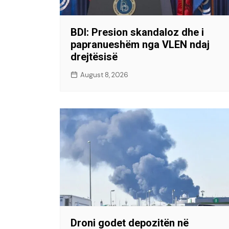
BDI: Presion skandaloz dhe i
papranueshëm nga VLEN ndaj
drejtësisë
August 8, 2026
Droni godet depozitën në