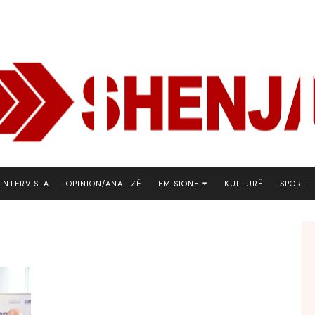
INTERVISTA
OPINION/ANALIZË
EMISIONE
KULTURË
SPORT
ARENA
BOTA NE FOKUS
EKONOMIKS
EMISION DEBATIV
FJALA