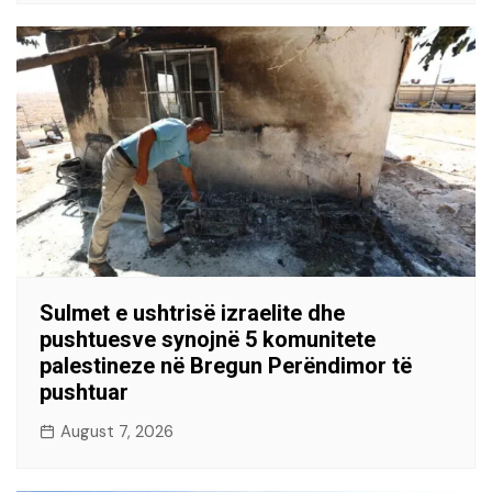
Sulmet e ushtrisë izraelite dhe
pushtuesve synojnë 5 komunitete
palestineze në Bregun Perëndimor të
pushtuar
August 7, 2026