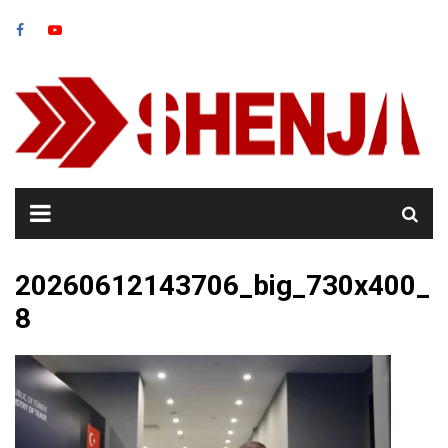
Skip
to
content
20260612143706_big_730x400_
8