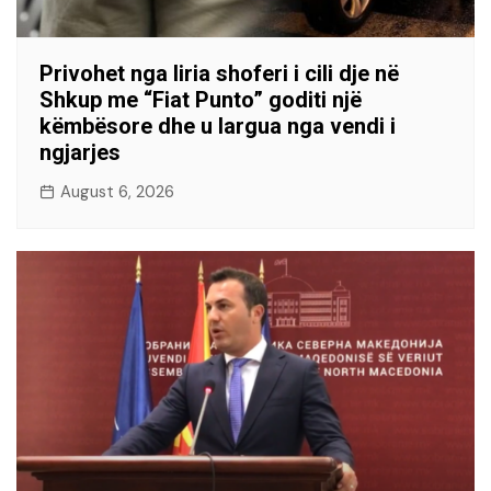
Privohet nga liria shoferi i cili dje në
Shkup me “Fiat Punto” goditi një
këmbësore dhe u largua nga vendi i
ngjarjes
August 6, 2026