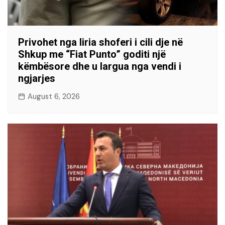
Privohet nga liria shoferi i cili dje në
Shkup me “Fiat Punto” goditi një
këmbësore dhe u largua nga vendi i
ngjarjes
August 6, 2026