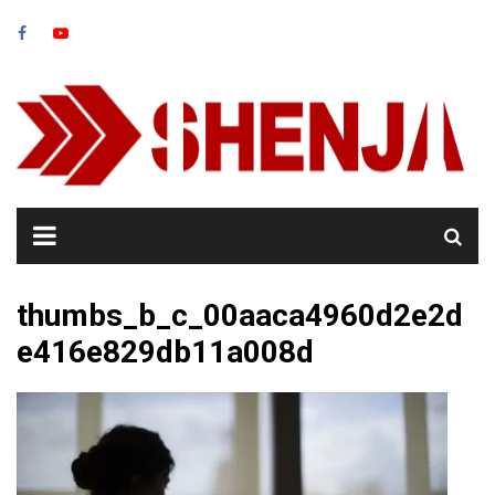
Skip
to
content
thumbs_b_c_00aaca4960d2e2d
e416e829db11a008d