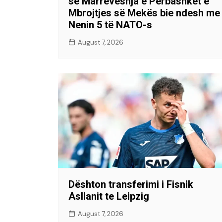
se Marrëveshja e Përbashkët e
Mbrojtjes së Mekës bie ndesh me
Nenin 5 të NATO-s
August 7, 2026
Dështon transferimi i Fisnik
Asllanit te Leipzig
August 7, 2026