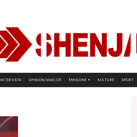
INTERVISTA
OPINION/ANALIZË
EMISIONE
KULTURË
SPORT
ARENA
BOTA NE FOKUS
EKONOMIKS
EMISION DEBATIV
FJALA