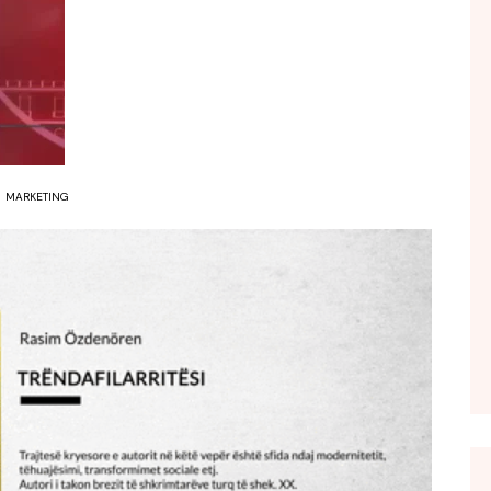
FOL POPULL
GJURMË
INTERVISTA EMISION
KONAKU
KU E KISHIM FJALEN
MARKETING
LIGJERATE FETARE
PARADITE ME NE
PIKËPAMJE
RECETA E DITES
RELAKS
RETRO JAVORE