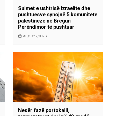
Sulmet e ushtrisë izraelite dhe
pushtuesve synojnë 5 komunitete
palestineze në Bregun
Perëndimor të pushtuar
August 7, 2026
Nesër fazë portokalli,