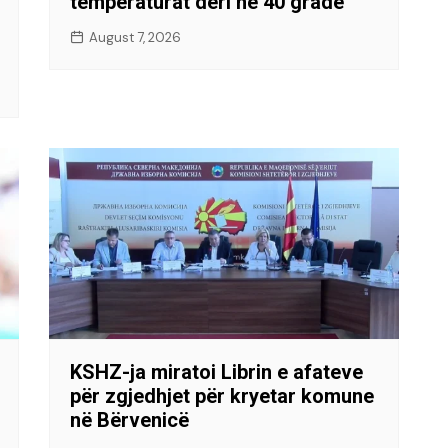
temperaturat deri në 40 gradë
August 7, 2026
KSHZ-ja miratoi Librin e afateve
për zgjedhjet për kryetar komune
në Bërvenicë