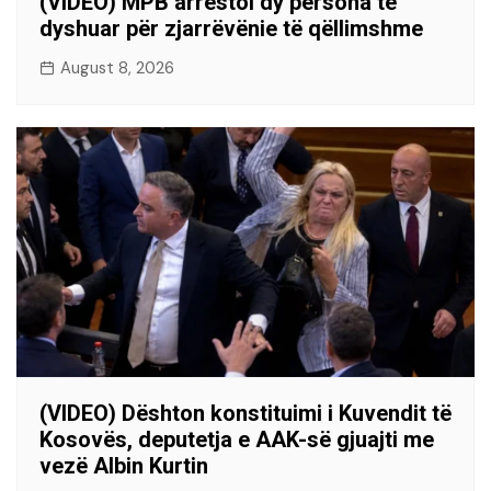
(VIDEO) MPB arrestoi dy persona të
dyshuar për zjarrëvënie të qëllimshme
August 8, 2026
(VIDEO) Dështon konstituimi i Kuvendit të
Kosovës, deputetja e AAK-së gjuajti me
vezë Albin Kurtin