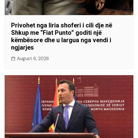
Privohet nga liria shoferi i cili dje në
Shkup me “Fiat Punto” goditi një
këmbësore dhe u largua nga vendi i
ngjarjes
August 6, 2026