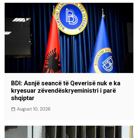
BDI: Asnjë seancë të Qeverisë nuk e ka
kryesuar zëvendëskryeministri i parë
shqiptar
August 10, 2026