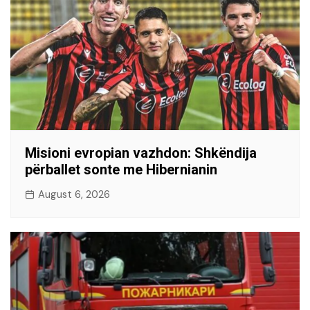
Misioni evropian vazhdon: Shkëndija
përballet sonte me Hibernianin
August 6, 2026