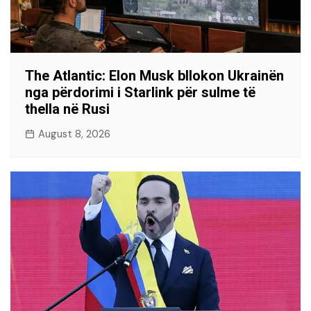
The Atlantic: Elon Musk bllokon Ukrainën
nga përdorimi i Starlink për sulme të
thella në Rusi
August 8, 2026