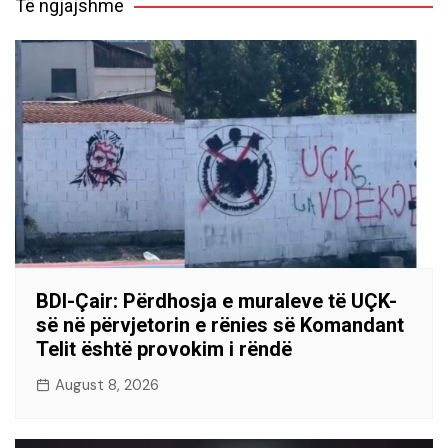
Të ngjajshme
BDI-Çair: Përdhosja e muraleve të UÇK-
së në përvjetorin e rënies së Komandant
Telit është provokim i rëndë
August 8, 2026