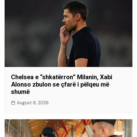
Chelsea e “shkatërron” Milanin, Xabi
Alonso zbulon se çfarë i pëlqeu më
shumë
August 8, 2026