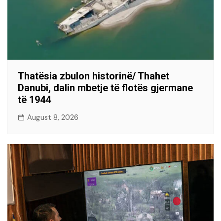
Thatësia zbulon historinë/ Thahet
Danubi, dalin mbetje të flotës gjermane
të 1944
August 8, 2026