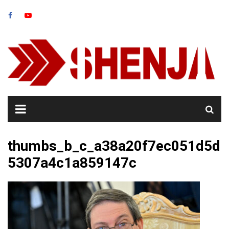
Skip
to
content
thumbs_b_c_a38a20f7ec051d5d
5307a4c1a859147c