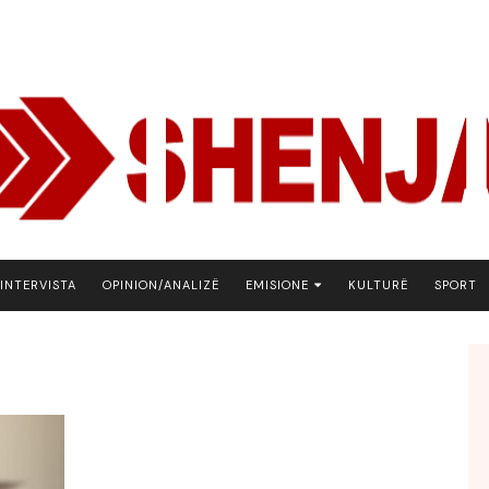
INTERVISTA
OPINION/ANALIZË
EMISIONE
KULTURË
SPORT
ARENA
BOTA NE FOKUS
EKONOMIKS
EMISION DEBATIV
FJALA