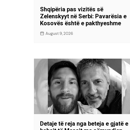
Shqipëria pas vizitës së
Zelenskyyt në Serbi: Pavarësia e
Kosovës është e pakthyeshme
August 9, 2026
Detaje të reja nga beteja e gjatë e