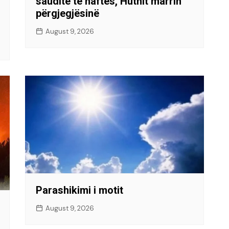
saudite të naftës, Huthit marrin
përgjegjësinë
August 9, 2026
Parashikimi i motit
August 9, 2026