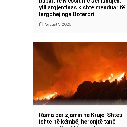
babait të Messit me sëmundjen,
ylli argjentinas kishte menduar të
largohej nga Botërori
August 9, 2026
Rama për zjarrin në Krujë: Shteti
ishte në këmbë, heronjtë tanë