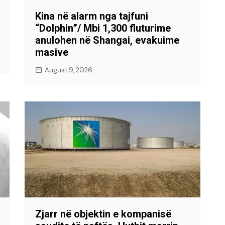
Kina në alarm nga tajfuni
“Dolphin”/ Mbi 1,300 fluturime
anulohen në Shangai, evakuime
masive
August 9, 2026
Zjarr në objektin e kompanisë