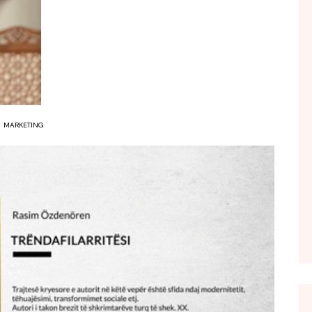
FOL POPULL
GJURMË
INTERVISTA EMISION
KONAKU
KU E KISHIM FJALEN
MARKETING
LIGJERATE FETARE
PARADITE ME NE
PIKËPAMJE
RECETA E DITES
RELAKS
RETRO JAVORE