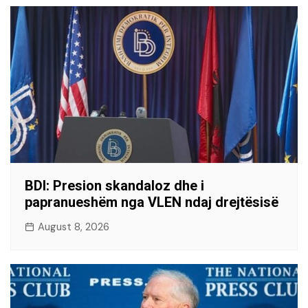
BDI: Presion skandaloz dhe i
papranueshëm nga VLEN ndaj drejtësisë
August 8, 2026