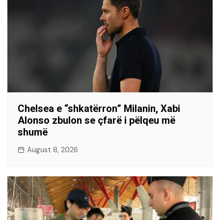
Chelsea e “shkatërron” Milanin, Xabi
Alonso zbulon se çfarë i pëlqeu më
shumë
August 8, 2026