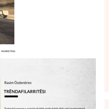
FOL POPULL
GJURMË
INTERVISTA EMISION
KONAKU
KU E KISHIM FJALEN
LIGJERATE FETARE
MARKETING
PARADITE ME NE
PIKËPAMJE
RECETA E DITES
RELAKS
RETRO JAVORE