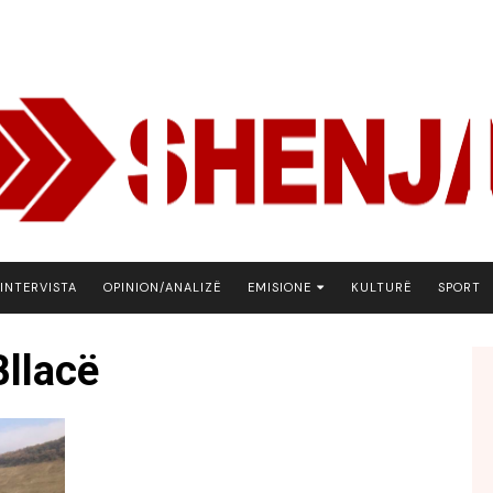
INTERVISTA
OPINION/ANALIZË
EMISIONE
KULTURË
SPORT
ARENA
llacë
BOTA NE FOKUS
EKONOMIKS
EMISION DEBATIV
FJALA