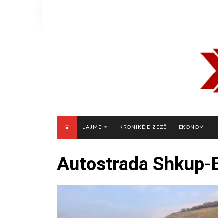
Skip
to
content
LAJME
KRONIKË E ZEZË
EKONOMI
MAQEDONI E VERIUT
Autostrada Shkup-B
KOSOVË
SHQIPËRI
RAJON
BOTË