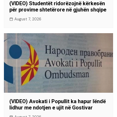
(VIDEO) Studentët ridorëzojnë kërkesën
për provime shtetërore në gjuhën shqipe
August 7, 2026
(VIDEO) Avokati i Popullit ka hapur lëndë
lidhur me ndotjen e ujit në Gostivar