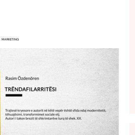
FOL POPULL
GJURMË
INTERVISTA EMISION
KONAKU
MARKETING
KU E KISHIM FJALEN
LIGJERATE FETARE
PARADITE ME NE
PIKËPAMJE
RECETA E DITES
RELAKS
RETRO JAVORE