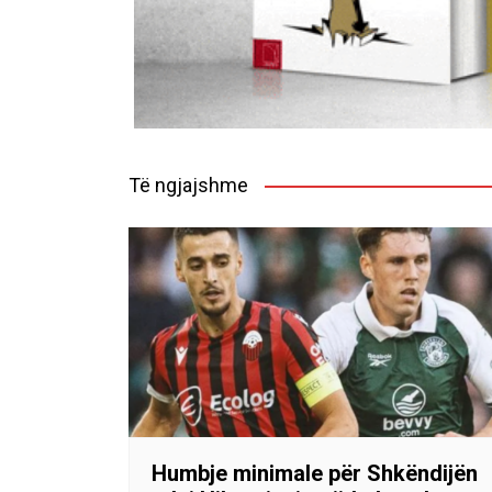
Të ngjajshme
Humbje minimale për Shkëndijën