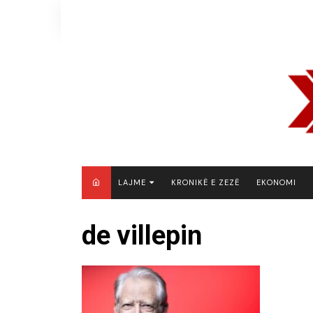
Skip
to
content
LAJME
KRONIKË E ZEZË
EKONOMI
MAQEDONI E VERIUT
de villepin
KOSOVË
SHQIPËRI
RAJON
BOTË