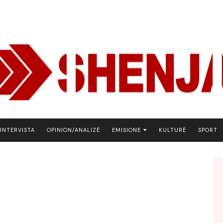
INTERVISTA
OPINION/ANALIZË
EMISIONE
KULTURË
SPORT
ARENA
BOTA NE FOKUS
EKONOMIKS
EMISION DEBATIV
FJALA