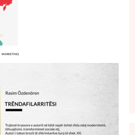
FOL POPULL
GJURMË
INTERVISTA EMISION
KONAKU
KU E KISHIM FJALEN
MARKETING
LIGJERATE FETARE
PARADITE ME NE
PIKËPAMJE
RECETA E DITES
RELAKS
RETRO JAVORE