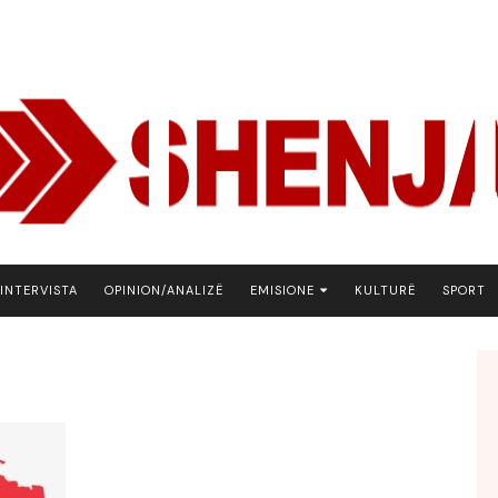
INTERVISTA
OPINION/ANALIZË
EMISIONE
KULTURË
SPORT
ARENA
BOTA NE FOKUS
EKONOMIKS
EMISION DEBATIV
FJALA