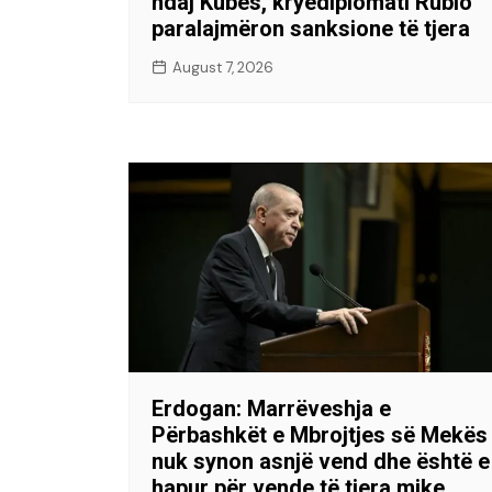
ndaj Kubës, kryediplomati Rubio
paralajmëron sanksione të tjera
August 7, 2026
Erdogan: Marrëveshja e
Përbashkët e Mbrojtjes së Mekës
nuk synon asnjë vend dhe është e
hapur për vende të tjera mike