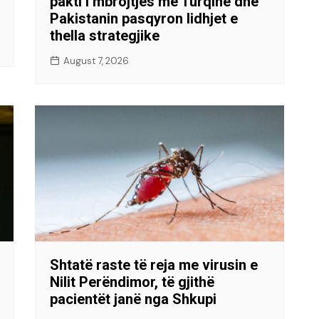
pakti i mbrojtjes me Turqinë dhe
Pakistanin pasqyron lidhjet e
thella strategjike
August 7, 2026
Shtatë raste të reja me virusin e
Nilit Perëndimor, të gjithë
pacientët janë nga Shkupi