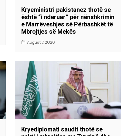
Kryeministri pakistanez thotë se
është “i nderuar” për nënshkrimin
e Marrëveshjes së Përbashkët të
Mbrojtjes së Mekës
August 7, 2026
Kryediplomati saudit thotë se