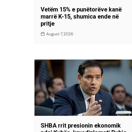
Vetëm 15% e punëtorëve kanë
marrë K-15, shumica ende në
pritje
August 7, 2026
SHBA rrit presionin ekonomik