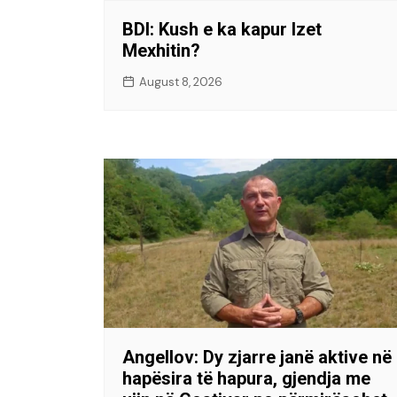
BDI: Kush e ka kapur Izet
Mexhitin?
August 8, 2026
Angellov: Dy zjarre janë aktive në
hapësira të hapura, gjendja me