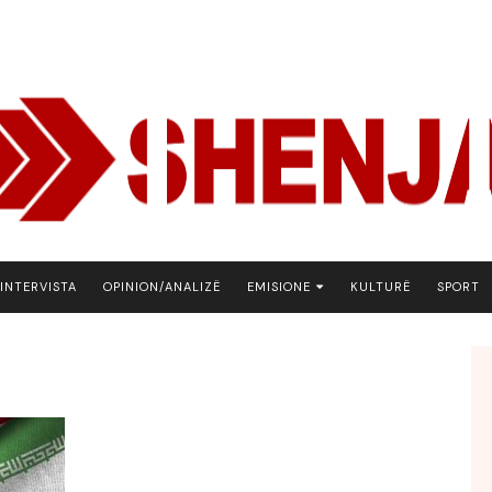
INTERVISTA
OPINION/ANALIZË
EMISIONE
KULTURË
SPORT
ARENA
BOTA NE FOKUS
EKONOMIKS
EMISION DEBATIV
FJALA