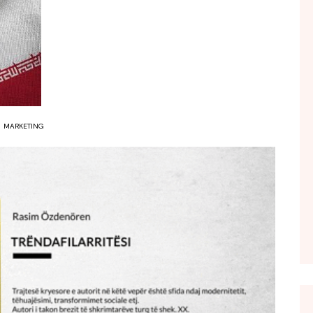
FOL POPULL
GJURMË
INTERVISTA EMISION
KONAKU
KU E KISHIM FJALEN
MARKETING
LIGJERATE FETARE
PARADITE ME NE
PIKËPAMJE
RECETA E DITES
RELAKS
RETRO JAVORE