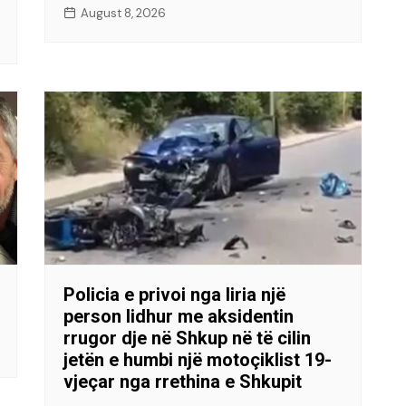
August 8, 2026
Policia e privoi nga liria një
person lidhur me aksidentin
rrugor dje në Shkup në të cilin
jetën e humbi një motoçiklist 19-
vjeçar nga rrethina e Shkupit