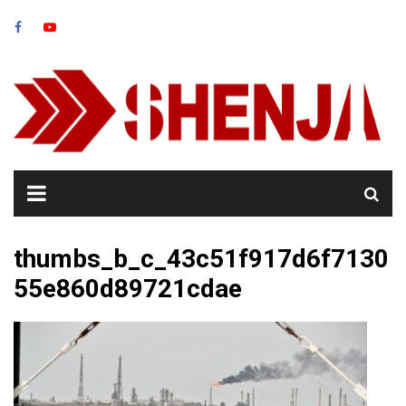
Skip
to
content
thumbs_b_c_43c51f917d6f7130
55e860d89721cdae