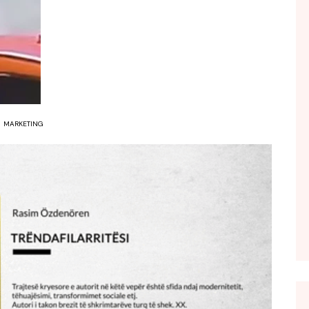
FOL POPULL
GJURMË
INTERVISTA EMISION
KONAKU
KU E KISHIM FJALEN
MARKETING
LIGJERATE FETARE
PARADITE ME NE
PIKËPAMJE
RECETA E DITES
RELAKS
RETRO JAVORE