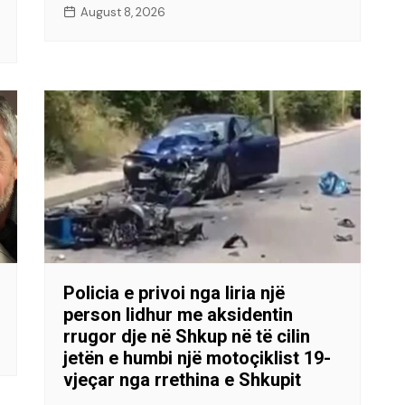
August 8, 2026
Policia e privoi nga liria një
person lidhur me aksidentin
rrugor dje në Shkup në të cilin
jetën e humbi një motoçiklist 19-
vjeçar nga rrethina e Shkupit