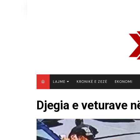
Skip
to
content
LAJME
KRONIKË E ZEZË
EKONOMI
MAQEDONI E VERIUT
Djegia e veturave 
KOSOVË
SHQIPËRI
RAJON
BOTË