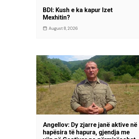
BDI: Kush e ka kapur Izet
Mexhitin?
August 8, 2026
Angellov: Dy zjarre janë aktive në
hapësira të hapura, gjendja me