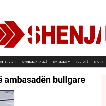
INTERVISTA
OPINION/ANALIZË
EMISIONE
KULTURË
SPORT
ARENA
në ambasadën bullgare
BOTA NE FOKUS
EKONOMIKS
EMISION DEBATIV
FJALA