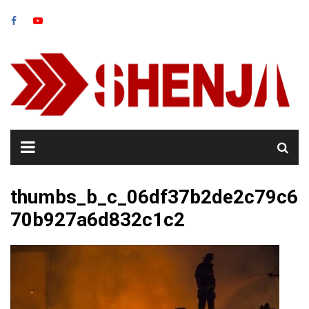
Skip
to
content
thumbs_b_c_06df37b2de2c79c6
70b927a6d832c1c2