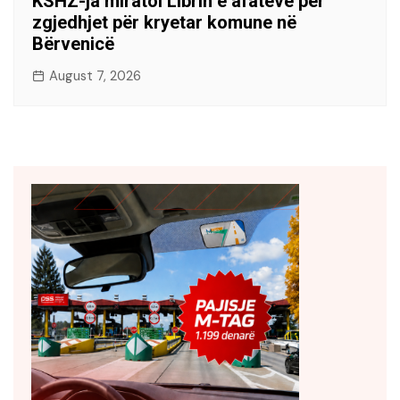
KSHZ-ja miratoi Librin e afateve për
zgjedhjet për kryetar komune në
Bërvenicë
August 7, 2026