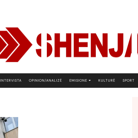
INTERVISTA
OPINION/ANALIZË
EMISIONE
KULTURË
SPORT
ARENA
BOTA NE FOKUS
EKONOMIKS
EMISION DEBATIV
FJALA