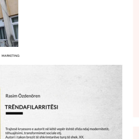
FOL POPULL
GJURMË
INTERVISTA EMISION
KONAKU
KU E KISHIM FJALEN
MARKETING
LIGJERATE FETARE
PARADITE ME NE
PIKËPAMJE
RECETA E DITES
RELAKS
RETRO JAVORE