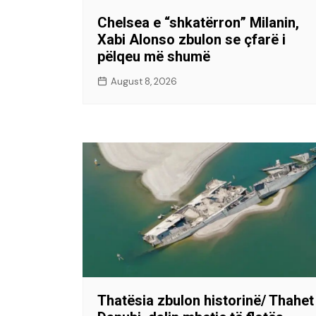
Chelsea e “shkatërron” Milanin,
Xabi Alonso zbulon se çfarë i
pëlqeu më shumë
August 8, 2026
Thatësia zbulon historinë/ Thahet