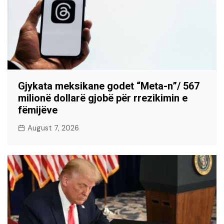
Gjykata meksikane godet “Meta-n”/ 567
milionë dollarë gjobë për rrezikimin e
fëmijëve
August 7, 2026