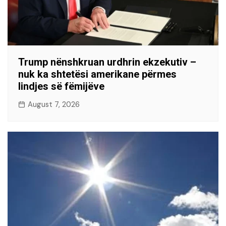
Trump nënshkruan urdhrin ekzekutiv –
nuk ka shtetësi amerikane përmes
lindjes së fëmijëve
August 7, 2026