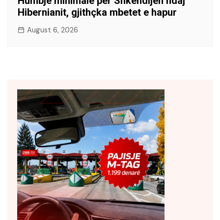
Humbje minimale për Shkëndijën ndaj
Hibernianit, gjithçka mbetet e hapur
August 6, 2026