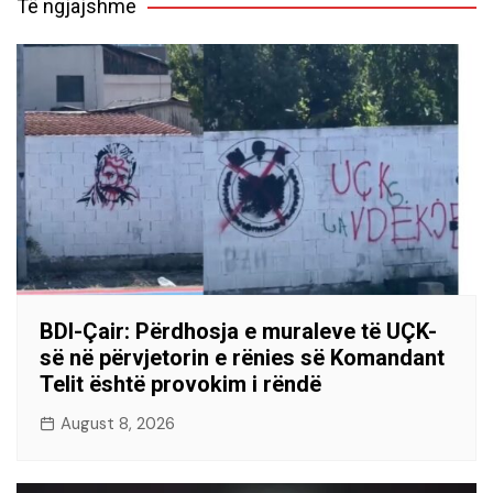
Të ngjajshme
BDI-Çair: Përdhosja e muraleve të UÇK-
së në përvjetorin e rënies së Komandant
Telit është provokim i rëndë
August 8, 2026