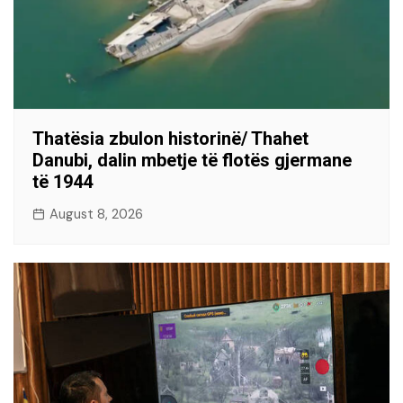
Thatësia zbulon historinë/ Thahet
Danubi, dalin mbetje të flotës gjermane
të 1944
August 8, 2026