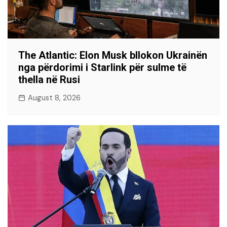
The Atlantic: Elon Musk bllokon Ukrainën
nga përdorimi i Starlink për sulme të
thella në Rusi
August 8, 2026