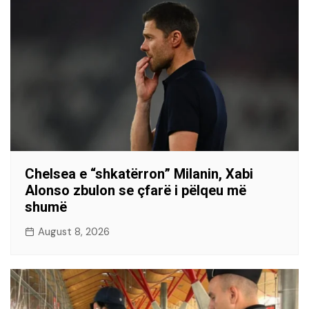
Chelsea e “shkatërron” Milanin, Xabi
Alonso zbulon se çfarë i pëlqeu më
shumë
August 8, 2026