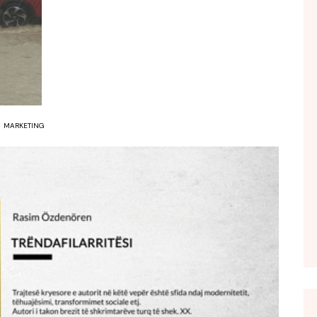
FOL POPULL
GJURMË
INTERVISTA EMISION
KONAKU
KU E KISHIM FJALEN
MARKETING
LIGJERATE FETARE
PARADITE ME NE
PIKËPAMJE
RECETA E DITES
RELAKS
RETRO JAVORE