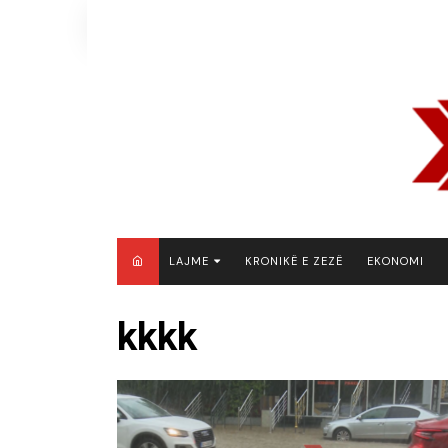
Skip
to
content
LAJME
KRONIKË E ZEZË
EKONOMI
MAQEDONI E VERIUT
kkkk
KOSOVË
SHQIPËRI
RAJON
BOTË