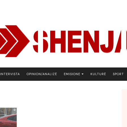
INTERVISTA
OPINION/ANALIZË
EMISIONE
KULTURË
SPORT
ARENA
BOTA NE FOKUS
EKONOMIKS
EMISION DEBATIV
FJALA