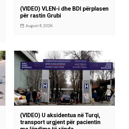
(VIDEO) VLEN-i dhe BDI përplasen
për rastin Grubi
August 8, 2026
(VIDEO) U aksidentua në Turqi,
transport urgjent për pacientin
me lëndime të rënda