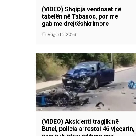
(VIDEO) Shqipja vendoset në
tabelën në Tabanoc, por me
gabime drejtëshkrimore
August 8, 2026
(VIDEO) Aksidenti tragjik në
Butel, policia arrestoi 46 vjeçarin,
pasi nuk ofroi ndihmë pas