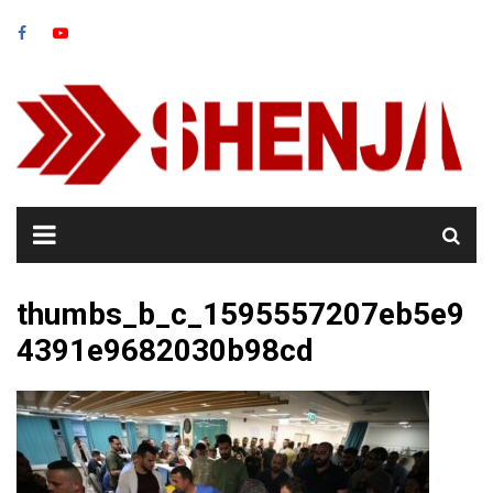
Skip
to
content
thumbs_b_c_1595557207eb5e9
4391e9682030b98cd