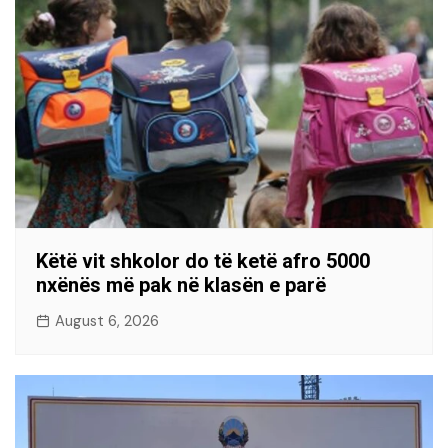
Këtë vit shkolor do të ketë afro 5000
nxënës më pak në klasën e parë
August 6, 2026