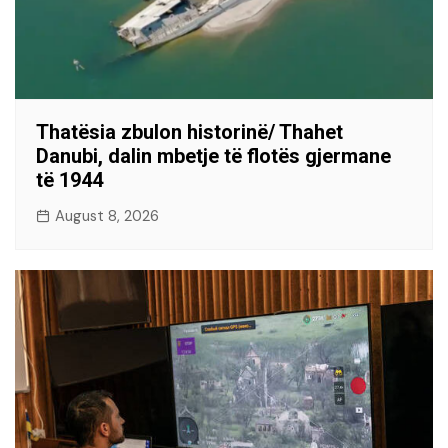
Thatësia zbulon historinë/ Thahet
Danubi, dalin mbetje të flotës gjermane
të 1944
August 8, 2026