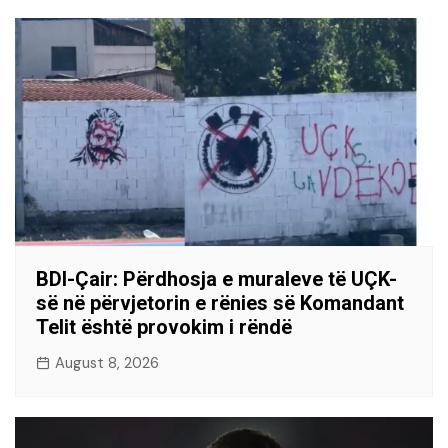
BDI-Çair: Përdhosja e muraleve të UÇK-
së në përvjetorin e rënies së Komandant
Telit është provokim i rëndë
August 8, 2026