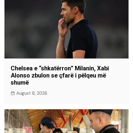
Chelsea e “shkatërron” Milanin, Xabi
Alonso zbulon se çfarë i pëlqeu më
shumë
August 8, 2026