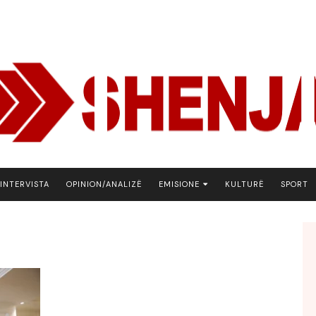
INTERVISTA
OPINION/ANALIZË
EMISIONE
KULTURË
SPORT
ARENA
BOTA NE FOKUS
EKONOMIKS
EMISION DEBATIV
FJALA