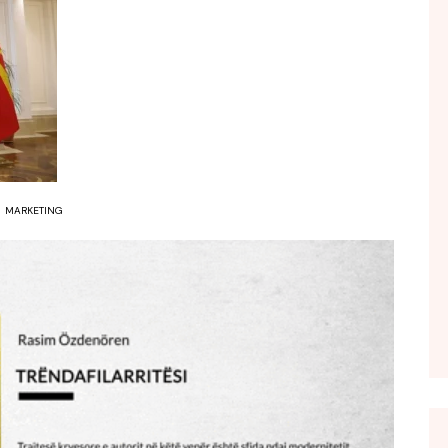
FOL POPULL
GJURMË
INTERVISTA EMISION
KONAKU
KU E KISHIM FJALEN
LIGJERATE FETARE
MARKETING
PARADITE ME NE
PIKËPAMJE
RECETA E DITES
RELAKS
RETRO JAVORE