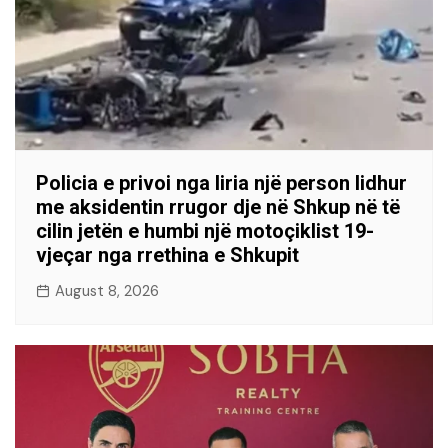
Policia e privoi nga liria një person lidhur
me aksidentin rrugor dje në Shkup në të
cilin jetën e humbi një motoçiklist 19-
vjeçar nga rrethina e Shkupit
August 8, 2026