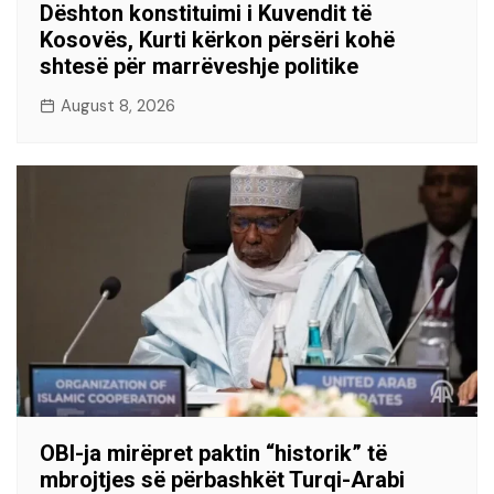
Dështon konstituimi i Kuvendit të
Kosovës, Kurti kërkon përsëri kohë
shtesë për marrëveshje politike
August 8, 2026
OBI-ja mirëpret paktin “historik” të
mbrojtjes së përbashkët Turqi-Arabi