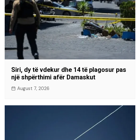
Siri, dy të vdekur dhe 14 të plagosur pas
një shpërthimi afër Damaskut
August 7, 2026