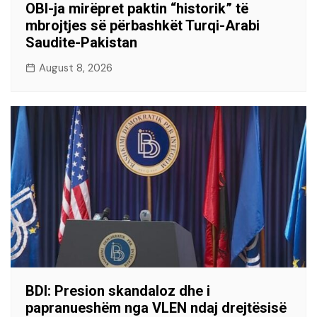
OBI-ja mirëpret paktin “historik” të
mbrojtjes së përbashkët Turqi-Arabi
Saudite-Pakistan
August 8, 2026
BDI: Presion skandaloz dhe i
papranueshëm nga VLEN ndaj drejtësisë