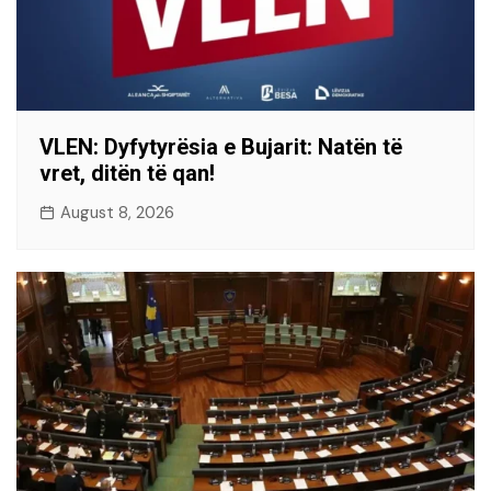
VLEN: Dyfytyrësia e Bujarit: Natën të
vret, ditën të qan!
August 8, 2026