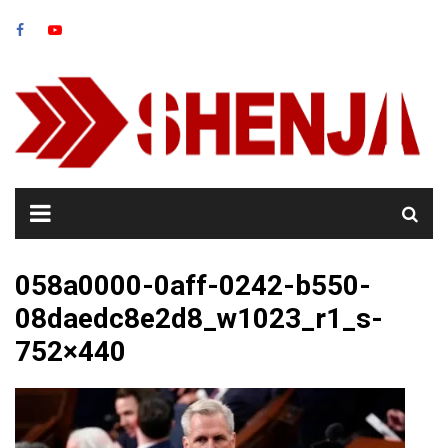
Skip
to
content
058a0000-0aff-0242-b550-
08daedc8e2d8_w1023_r1_s-
752×440