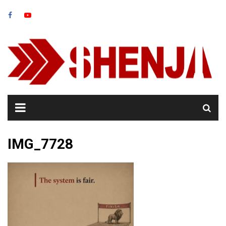
Skip
to
content
IMG_7728