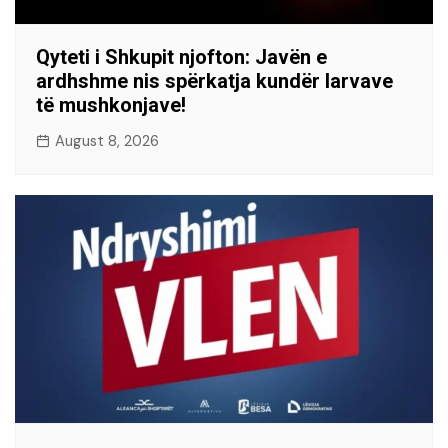
Qyteti i Shkupit njofton: Javën e
ardhshme nis spërkatja kundër larvave
të mushkonjave!
August 8, 2026