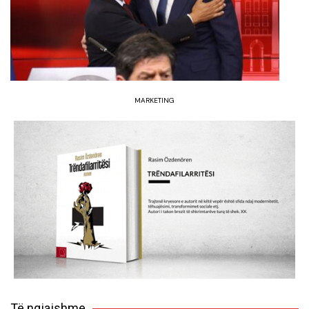
MARKETING
Të ngjajshme