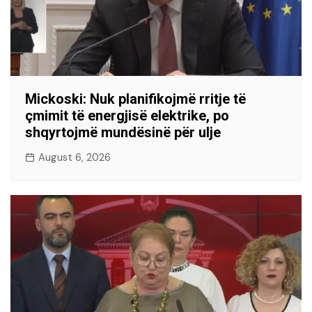
Mickoski: Nuk planifikojmë rritje të
çmimit të energjisë elektrike, po
shqyrtojmë mundësinë për ulje
August 6, 2026