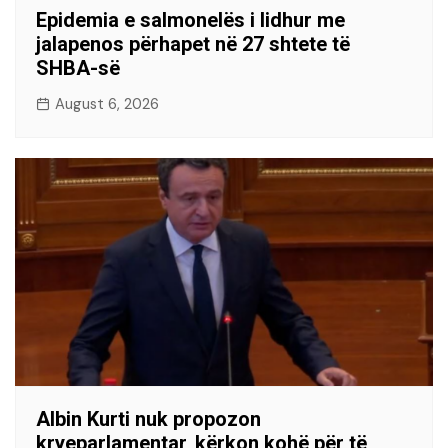
Epidemia e salmonelës i lidhur me
jalapenos përhapet në 27 shtete të
SHBA-së
August 6, 2026
Albin Kurti nuk propozon
kryeparlamentar, kërkon kohë për të