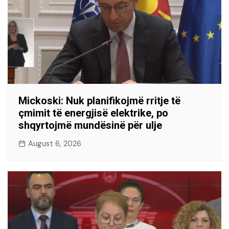
Mickoski: Nuk planifikojmë rritje të
çmimit të energjisë elektrike, po
shqyrtojmë mundësinë për ulje
August 6, 2026