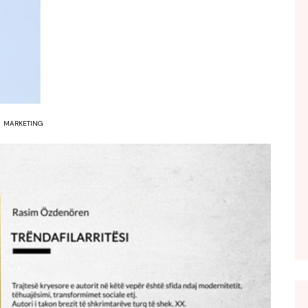
FOL POPULL
GJURMË
INTERVISTA EMISION
KONAKU
KU E KISHIM FJALEN
MARKETING
LIGJERATE FETARE
PARADITE ME NE
PIKËPAMJE
RECETA E DITES
RELAKS
RETRO JAVORE