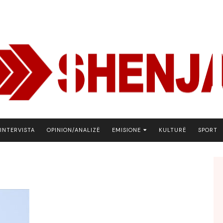
INTERVISTA
OPINION/ANALIZË
EMISIONE
KULTURË
SPORT
ARENA
BOTA NE FOKUS
EKONOMIKS
EMISION DEBATIV
FJALA