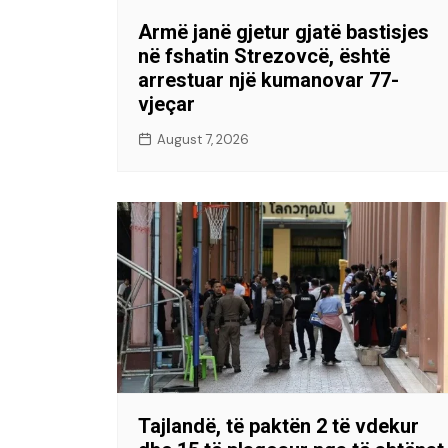
Armë janë gjetur gjatë bastisjes
në fshatin Strezovcë, është
arrestuar një kumanovar 77-
vjeçar
August 7, 2026
Tajlandë, të paktën 2 të vdekur