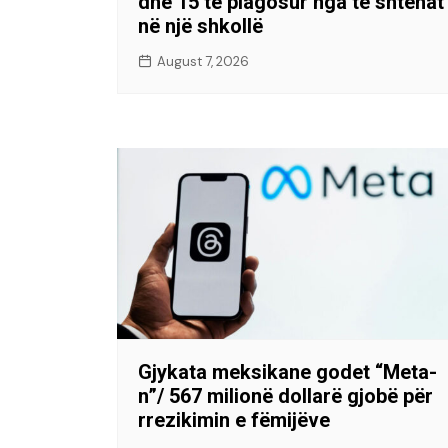
dhe 15 të plagosur nga të shtënat
në një shkollë
August 7, 2026
Gjykata meksikane godet “Meta-
n”/ 567 milionë dollarë gjobë për
rrezikimin e fëmijëve