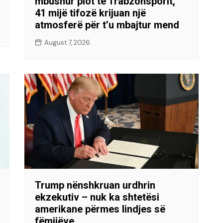
mbushur plot të Trabzonsporit,
41 mijë tifozë krijuan një
atmosferë për t’u mbajtur mend
August 7, 2026
Trump nënshkruan urdhrin
ekzekutiv – nuk ka shtetësi
amerikane përmes lindjes së
fëmijëve