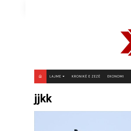
Skip
to
content
LAJME
KRONIKË E ZEZË
EKONOMI
MAQEDONI E VERIUT
jjkk
KOSOVË
SHQIPËRI
RAJON
BOTË