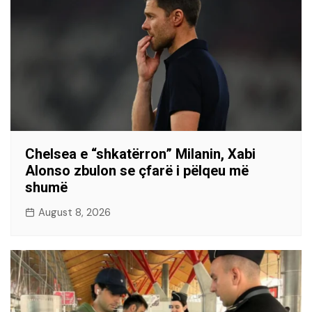
Chelsea e “shkatërron” Milanin, Xabi
Alonso zbulon se çfarë i pëlqeu më
shumë
August 8, 2026