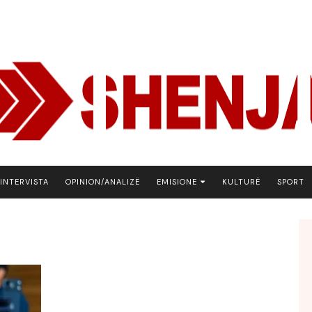
INTERVISTA
OPINION/ANALIZË
EMISIONE
KULTURË
SPORT
ARENA
BOTA NE FOKUS
EKONOMIKS
EMISION DEBATIV
FJALA