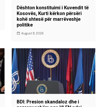
Dështon konstituimi i Kuvendit të
Kosovës, Kurti kërkon përsëri
kohë shtesë për marrëveshje
politike
August 8, 2026
BDI: Presion skandaloz dhe i