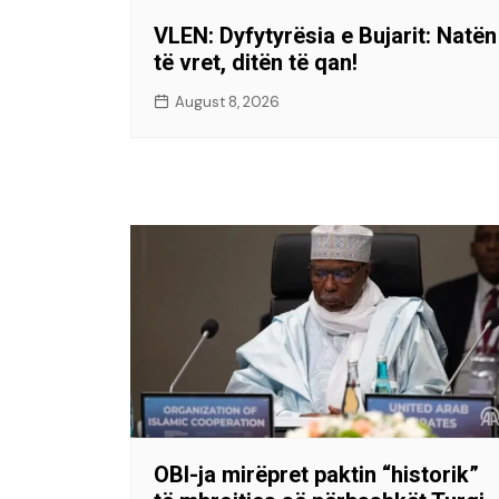
VLEN: Dyfytyrësia e Bujarit: Natën
të vret, ditën të qan!
August 8, 2026
OBI-ja mirëpret paktin “historik”