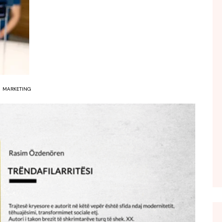
FOL POPULL
GJURMË
INTERVISTA EMISION
KONAKU
KU E KISHIM FJALEN
MARKETING
LIGJERATE FETARE
PARADITE ME NE
PIKËPAMJE
RECETA E DITES
RELAKS
RETRO JAVORE