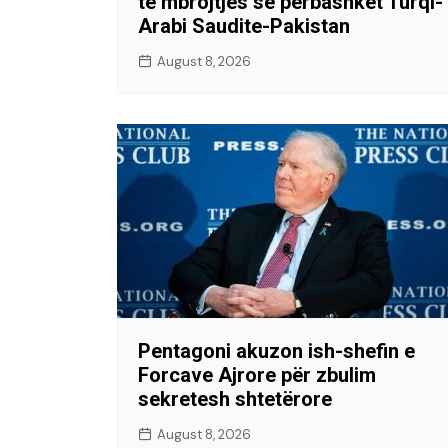
të mbrojtjes së përbashkët Turqi-
Arabi Saudite-Pakistan
August 8, 2026
Pentagoni akuzon ish-shefin e
Forcave Ajrore për zbulim
sekretesh shtetërore
August 8, 2026